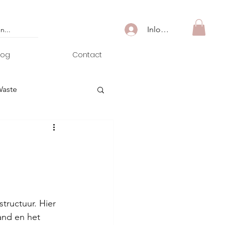
Inloggen
log
Contact
Waste
tructuur. Hier 
and en het 