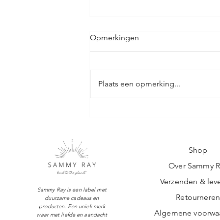
Opmerkingen
Plaats een opmerking...
Duurzame schoencadeautjes
met een verhaal –
handgemaakt van resttextiel
bij Sammy Ray
Shop
Over Sammy R
Verzenden & leve
Sammy Ray is een label met
Retournere
duurzame cadeaus en
producten. Een uniek merk
Algemene voorwa
waar met liefde en aandacht