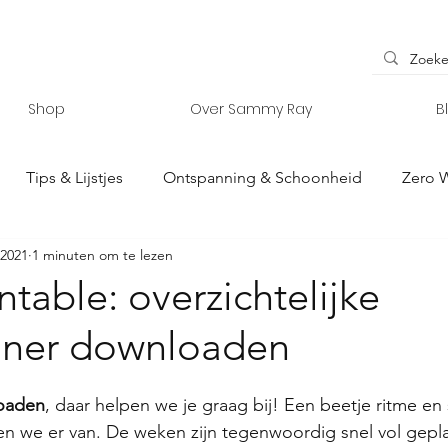
Shop
Over Sammy Ray
B
Tips & Lijstjes
Ontspanning & Schoonheid
Zero 
 2021
1 minuten om te lezen
y Ray
Interieur & Accessoires
Vanlife
ntable: overzichtelijke
ner downloaden
oaden
, daar helpen we je graag bij! Een beetje ritme en s
n we er van. De weken zijn tegenwoordig snel vol gepl