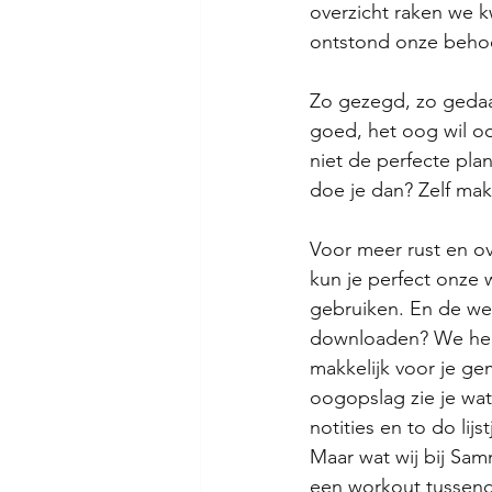
overzicht raken we kw
ontstond onze behoe
Zo gezegd, zo gedaa
goed, het oog wil o
niet de perfecte pla
doe je dan? Zelf make
Voor meer rust en ov
kun je perfect onze
gebruiken. En de we
downloaden? We heb
makkelijk voor je ge
oogopslag zie je wa
notities en to do lij
Maar wat wij bij Sam
een workout tussend