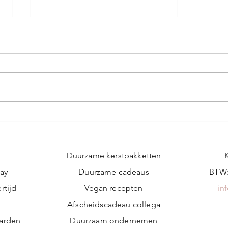
Duurzaam leven zonder
Mijn 
schuldgevoel: zo ga ik om
vrijg
met klimaatstress
orga
nooi
Duurzame kerstpakketten
ay
Duurzame cadeaus
BTW:
rtijd
Vegan recepten
in
n
Afscheidscadeau collega
arden
Duurzaam ondernemen