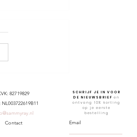
favoriete
ezellenfeest spellen: zo
niseer ik een dag om
t te vergeten
SCHRIJF JE IN VOOR
KVK: 82719829
DE NIEUWSBRIEF
en
ontvang 10% korting
 NL003722619B11
op je eerste
fo@sammyray.nl
bestelling
Email
Contact