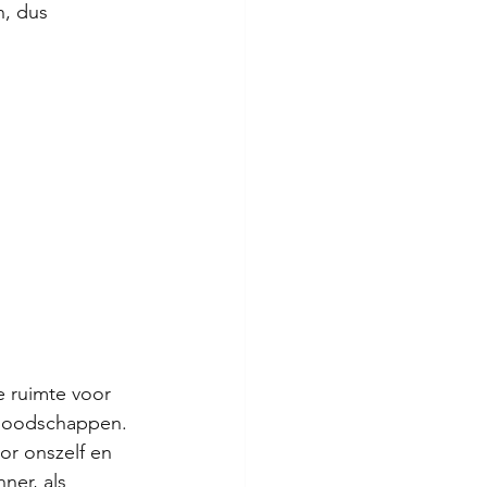
n, dus 
 ruimte voor 
e boodschappen. 
or onszelf en 
er, als 