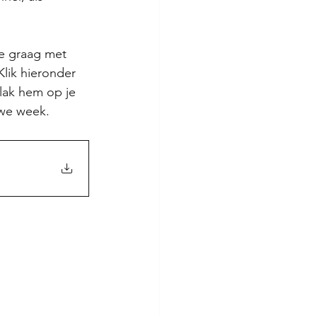
e graag met 
lik hieronder 
lak hem op je 
uwe week.