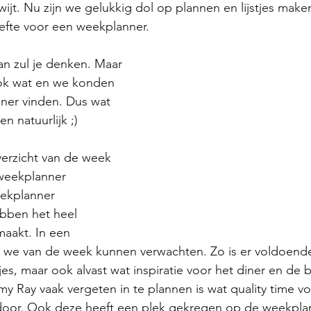
ijt. Nu zijn we gelukkig dol op plannen en lijstjes make
fte voor een weekplanner. 
n zul je denken. Maar 
ok wat en we konden 
nner vinden. Dus wat 
n natuurlijk ;)
erzicht van de week 
 weekplanner 
ekplanner 
ben het heel 
maakt. In een 
t we van de week kunnen verwachten. Zo is er voldoende
stjes, maar ook alvast wat inspiratie voor het diner en d
my Ray vaak vergeten in te plannen is wat quality time vo
oor. Ook deze heeft een plek gekregen op de weekplann