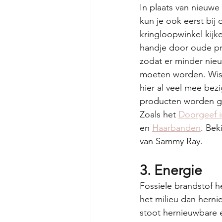
In plaats van nieuwe
kun je ook eerst bij d
kringloopwinkel kijk
handje door oude pr
zodat er minder nie
moeten worden. Wist
hier al veel mee bezig
producten worden ge
Zoals het 
Doorgeef i
en 
Haarbanden
. Beki
van Sammy Ray. 
3. Energie
Fossiele brandstof h
het milieu dan hern
stoot hernieuwbare 