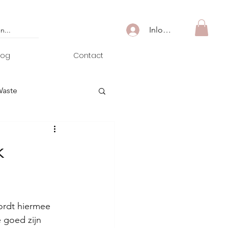
Inloggen
log
Contact
Waste
k
ordt hiermee 
 goed zijn 