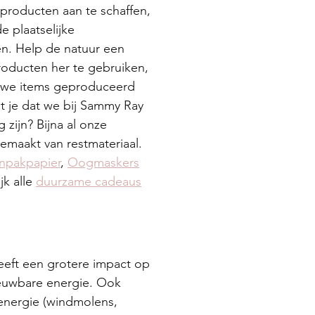
 producten aan te schaffen, 
e plaatselijke 
en. Help de natuur een 
oducten her te gebruiken, 
uwe items geproduceerd 
 je dat we bij Sammy Ray 
 zijn? Bijna al onze 
maakt van restmateriaal. 
npakpapier
, 
Oogmaskers
jk alle 
duurzame cadeaus
eeft een grotere impact op 
ieuwbare energie. Ook 
energie (windmolens, 