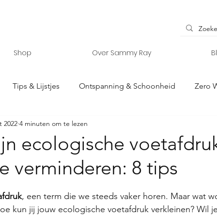
Shop
Over Sammy Ray
B
Tips & Lijstjes
Ontspanning & Schoonheid
Zero 
t 2022
4 minuten om te lezen
y Ray
Interieur & Accessoires
Vanlife
jn ecologische voetafdru
e verminderen: 8 tips
afdruk
, een term die we steeds vaker horen. Maar wat w
oe kun jij jouw ecologische voetafdruk verkleinen? Wil je