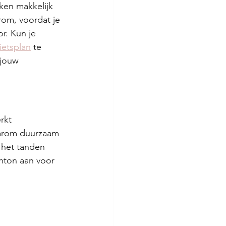
ken makkelijk 
rom, voordat je 
r. Kun je 
fietsplan
 te 
 jouw 
rkt 
aarom duurzaam 
 het tanden 
enton aan voor 