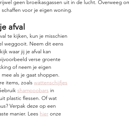
rijwel geen broeikasgassen uit in de lucht. Overweeg om
 schaffen voor je eigen woning.
je afval
al te kijken, kun je misschien 
veel weggooit. Neem dit eens 
jk waar jij je afval kan 
ijvoorbeeld verse groente 
kking of neem je eigen 
 mee als je gaat shoppen. 
e items, zoals 
wattenschijfjes
Gebruik 
shampoobars
 in 
t plastic flessen. Of wat 
aus? Verpak deze op een 
ste manier. Lees 
hier
 onze 