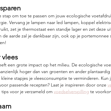
esparen
stap om toe te passen om jouw ecologische voetafdruk 
gie. Vervang je lampen naar led lampen, koppel elektri
ruikt, zet je thermostaat een standje lager en zet deze uit
n de aarde zal je dankbaar zijn, ook op je portemonnee s
ten!
 vlees
eft een grote impact op het milieu. De ecologische voe
aanzienlijk hoger dan van groenten en ander plantaardig
leine stapjes je vleesconsumptie te verminderen. Kun j
 voor passende recepten? Laat je inspireren door onze 
v
tips voor je verzameld om 
voedselverspilling
 te voorko
zaam