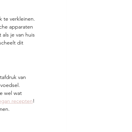
te verkleinen. 
sche apparaten 
 als je van huis 
cheelt dit 
tafdruk van 
 voedsel. 
e wel wat 
egan recepten
! 
men. 