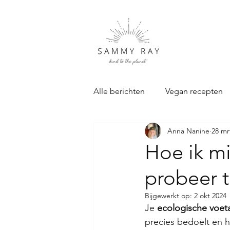
Alle berichten
Vegan recepten
Anna Nanine
28 mr
Duurzame Cadeau's
Samm
Hoe ik mi
probeer t
Bijgewerkt op:
2 okt 2024
Je 
ecologische voet
precies bedoelt en h