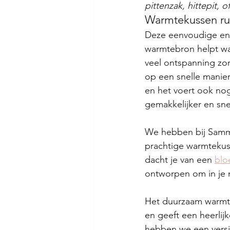
pittenzak, hittepit,
Warmtekussen r
Deze eenvoudige en 
warmtebron helpt wa
veel ontspanning zor
op een snelle manier
en het voert ook nog
gemakkelijker en snel
We hebben bij Samm
prachtige warmtekus
dacht je van een 
blo
ontworpen om in je 
Het duurzaam warmte
en geeft een heerlij
hebben we een versie