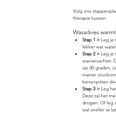
Volg ons stappenpla
therapie kussen. 
Wasadvies warmt
Stap 1 >
 Leg je
lekker wat wate
Stap 2 >
 Leg je
wasverzachter. 
op 30 graden, z
manier voorkom j
kersenpitten do
Stap 3 >
 Leg he
Deze zal het mee
drogen. Of leg 
wat sneller te l