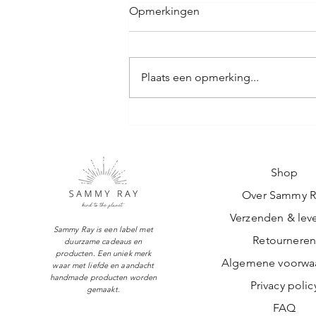
Opmerkingen
Plaats een opmerking...
Lekker relaxen met een
kersenpitten warmtekussen
Shop
Over Sammy R
Verzenden & leve
Sammy Ray is een label met
Retournere
duurzame cadeaus en
producten. Een uniek merk
Algemene voorwa
waar met liefde en aandacht
handmade producten worden
Privacy polic
gemaakt.
FAQ