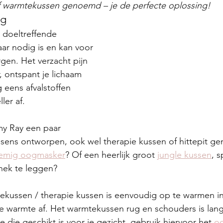
 of warmtekussen genoemd – je de perfecte oplossing!
ug
doeltreffende 
ar nodig is en kan voor 
gen. Het verzacht pijn 
, ontspant je lichaam 
 eens afvalstoffen 
ler af. 
y Ray een paar 
sens ontworpen, ook wel therapie kussen of hittepit g
emig oogmasker
? Of een heerlijk groot 
jungle kussen
, s
nek te leggen?
kussen / therapie kussen is eenvoudig op te warmen i
ke warmte af. Het warmtekussen rug en schouders is lan
 die geschikt is voor je gezicht, gebruik hiervoor het 
o