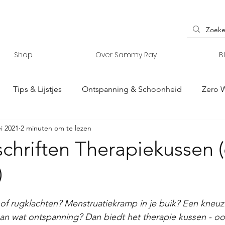
Shop
Over Sammy Ray
B
Tips & Lijstjes
Ontspanning & Schoonheid
Zero 
i 2021
2 minuten om te lezen
y Ray
Interieur & Accessoires
Vanlife
chriften Therapiekussen 
)
of rugklachten? Menstruatiekramp in je buik? Een kneuz
an wat ontspanning? Dan biedt het therapie kussen - oo