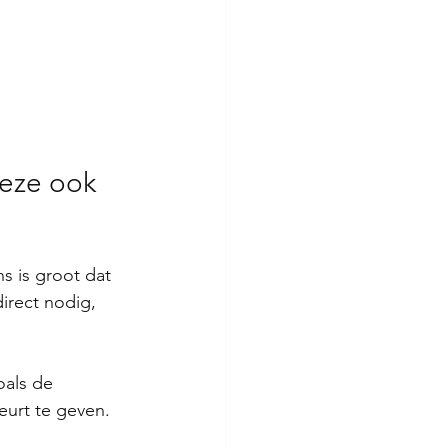
deze ook 
s is groot dat 
irect nodig, 
als de 
eurt te geven. 