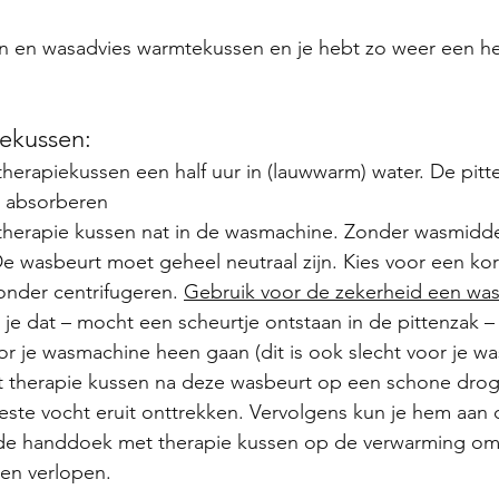
n en wasadvies warmtekussen en je hebt zo weer een hee
ekussen:
 therapiekussen een half uur in (lauwwarm) water. De pit
r absorberen
 therapie kussen nat in de wasmachine. Zonder wasmidde
De wasbeurt moet geheel neutraal zijn. Kies voor een k
onder centrifugeren. 
Gebruik voor de zekerheid een was
e dat – mocht een scheurtje ontstaan in de pittenzak – 
or je wasmachine heen gaan (dit is ook slecht voor je w
t therapie kussen na deze wasbeurt op een schone dro
ste vocht eruit onttrekken. Vervolgens kun je hem aan d
de handdoek met therapie kussen op de verwarming om
aten verlopen.