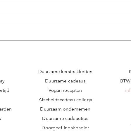
Duurzame kerstpakketten
ay
Duurzame cadeaus
BTW:
rtijd
Vegan recepten
in
n
Afscheidscadeau collega
arden
Duurzaam ondernemen
y
Duurzame cadeautips
Doorgeef Inpakpapier