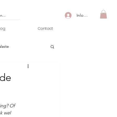
Inloggen
log
Contact
Waste
(de
ing? Of 
k wel 