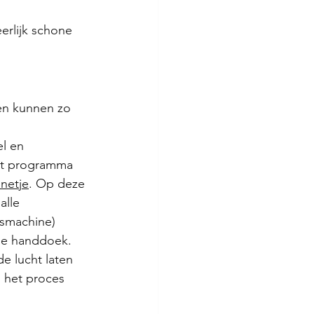
rlijk schone 
ten kunnen zo 
l en 
ort programma 
netje
. Op deze 
alle 
asmachine)
ge handdoek. 
e lucht laten 
 het proces 