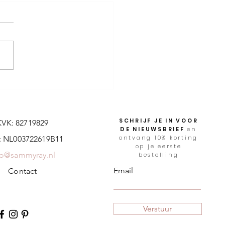
SCHRIJF JE IN VOOR
KVK: 82719829
DE NIEUWSBRIEF
en
ontvang 10% korting
 NL003722619B11
op je eerste
fo@sammyray.nl
bestelling
Email
Contact
Verstuur