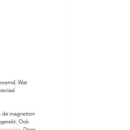
enoemd. Wat 
peciaal 
n de magnetron 
ggerekt. Ook 
ogmasker
. Door 