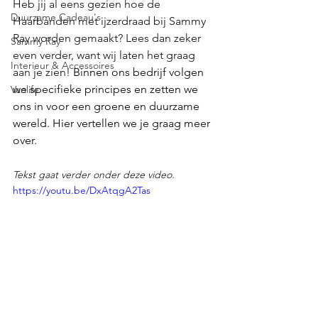
Heb jij al eens gezien hoe de 
Duurzame Cadeau's
Haarbanden met ijzerdraad bij Sammy 
Ray worden gemaakt? Lees dan zeker 
Sammy Ray
even verder, want wij laten het graag 
Interieur & Accessoires
aan je zien! 
Binnen ons bedrijf volgen 
we specifieke principes en zetten we 
Vanlife
ons in voor een groene en duurzame 
wereld. Hier vertellen we je graag meer 
over.
Tekst gaat verder onder deze video.
https://youtu.be/DxAtqgA2Tas