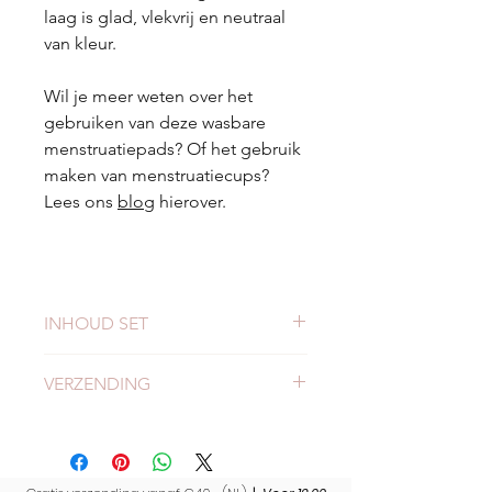
laag is glad, vlekvrij en neutraal
van kleur.
Wil je meer weten over het
gebruiken van deze wasbare
menstruatiepads? Of het gebruik
maken van menstruatiecups?
Lees ons
blog
hierover.
INHOUD SET
3x zwarte medium zware pads
VERZENDING
3x zwarte medium lichte pads
3x zwarte kleine lichtpads
Check
hier
alles over verzending en
Waterdicht zakje
levertijden.