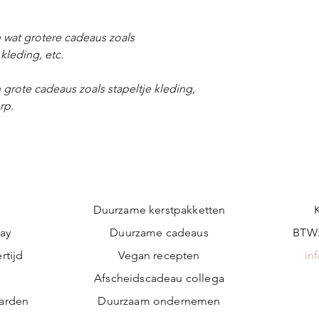
 wat grotere cadeaus zoals
kleding, etc.
 grote cadeaus zoals stapeltje kleding,
rp.
Duurzame kerstpakketten
ay
Duurzame cadeaus
BTW:
rtijd
Vegan recepten
in
n
Afscheidscadeau collega
arden
Duurzaam ondernemen