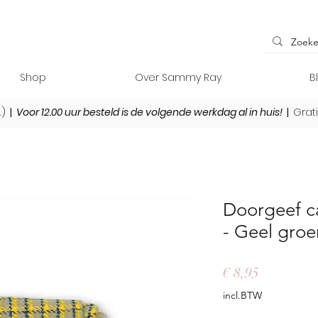
Shop
Over Sammy Ray
B
L)
|
Voor 12.00 uur besteld is de volgende werkdag al in huis!
|
Grat
Doorgeef c
- Geel groe
Prijs
€ 8,95
incl.BTW