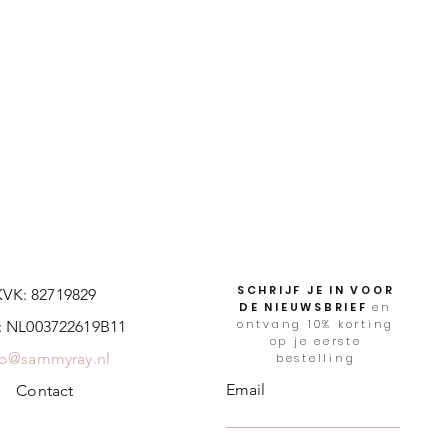
SCHRIJF JE IN VOOR
KVK: 82719829
DE NIEUWSBRIEF
en
ontvang 10% korting
 NL003722619B11
op je eerste
fo@sammyray.nl
bestelling
Email
Contact