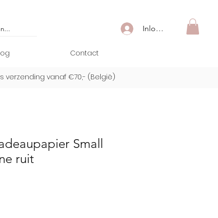
Inloggen
log
Contact
is verzending vanaf €70,- (
België)
adeaupapier Small
ne ruit