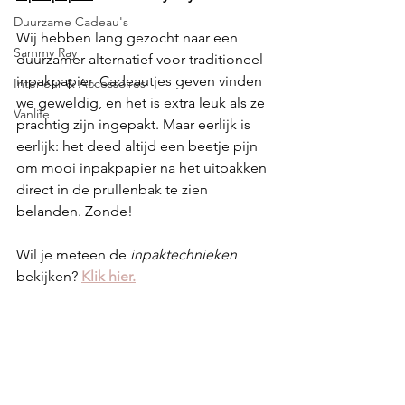
Duurzame Cadeau's
Wij hebben lang gezocht naar een 
Sammy Ray
duurzamer alternatief voor traditioneel 
inpakpapier. Cadeautjes geven vinden 
Interieur & Accessoires
we geweldig, en het is extra leuk als ze 
Vanlife
prachtig zijn ingepakt. Maar eerlijk is 
eerlijk: het deed altijd een beetje pijn 
om mooi inpakpapier na het uitpakken 
direct in de prullenbak te zien 
belanden. Zonde!
Wil je meteen de 
inpaktechnieken
bekijken? 
Klik hier.