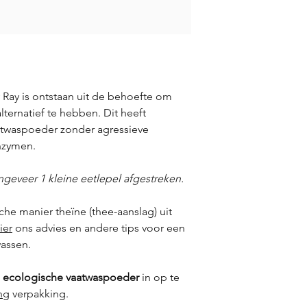
ay is ontstaan uit de behoefte om
lternatief te hebben. Dit heeft
vaatwaspoeder zonder agressieve
nzymen.
geveer 1 kleine eetlepel afgestreken.
che manier theïne (thee-aanslag) uit
ier
ons advies en andere tips voor een
wassen.
t
ecologische vaatwaspoeder
in op te
ng
verpakking.