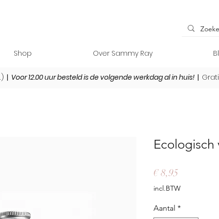
Shop
Over Sammy Ray
B
L)
|
Voor 12.00 uur besteld is de volgende werkdag al in huis!
|
Grat
Ecologisch
Prijs
€ 8,95
incl.BTW
Aantal
*