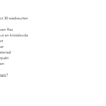
ot 30 wasbeurten
zen fles
ut en kristalsoda
rt
aar
teriaal
rpakt
ren
gram
?