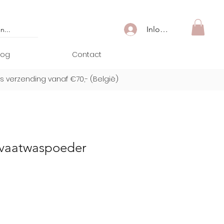
Inloggen
log
Contact
is verzending vanaf €70,- (
België)
 vaatwaspoeder