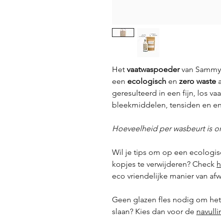
Het
vaatwaspoeder
van Sammy R
een
ecologisch
en
zero waste
a
geresulteerd in een fijn, los 
bleekmiddelen, tensiden en e
Hoeveelheid per wasbeurt is on
Wil je tips om op een ecologis
kopjes te verwijderen? Check
h
eco vriendelijke manier van af
Geen glazen fles nodig om he
slaan? Kies dan voor de
navulli