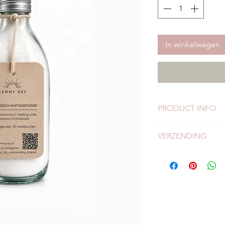
In winkelwagen
PRODUCT INFO
Ecologisch vaatw
VERZENDING
Geschikt voor on
Inhoud 500 gram
Check
hier
alles over
Duurzaam verpakt:
Citroenzuur / baki