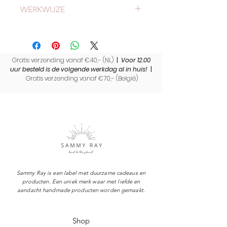
Check
hier
alles over verzending en
Vulling Lavendelknoppen | Rijst
WERKWIJZE
levertijden.
Droog bewaren
Niet geschikt voor consumptie en
Meer weten of onze werkwijze?
kinderen
Bekijk
hier
onze werkwijze.
Gratis verzending vanaf €40,- (NL)
|
Voor 12.00
uur besteld is de volgende werkdag al in huis!
|
Gratis verzending vanaf €70,- (
België)
Sammy Ray is een label met duurzame cadeaus en
producten. Een uniek merk waar met liefde en
aandacht handmade producten worden gemaakt.
Shop