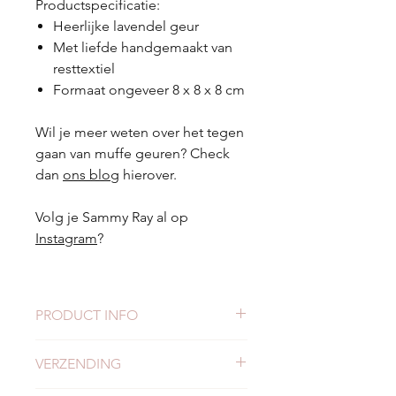
Productspecificatie:
Heerlijke lavendel geur
Met liefde handgemaakt van
resttextiel
Formaat ongeveer 8 x 8 x 8 cm
Wil je meer weten over het tegen
gaan van muffe geuren? Check
dan
ons blog
hierover.
Volg je Sammy Ray al op
Instagram
?
PRODUCT INFO
Formaat 8 x 8 x 8 cm
VERZENDING
Handgemaakt
Geproduceerd van restmateriaal