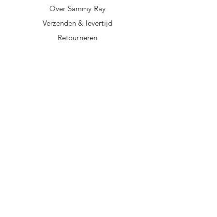
Over Sammy Ray
Verzenden & levertijd
Retourneren
Algemene voorwaarden
Privacy policy
FAQ
Digitale giftcard
Nieuwsbrief
Duurzame kerstpakketten
Duurzame cadeaus
Vegan recepten
Afscheidscadeau collega
Duurzaam ondernemen
Duurzame cadeautips