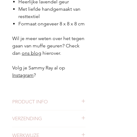
Heerlijke lavendel geur
Met liefde handgemaakt van
resttextiel
Formaat ongeveer 8 x 8 x 8 cm
Wil je meer weten over het tegen
gaan van muffe geuren? Check
dan
ons blog
hierover.
Volg je Sammy Ray al op
Instagram
?
PRODUCT INFO
Formaat 8 x 8 x 8 cm
VERZENDING
Handgemaakt
Geproduceerd van restmateriaal
Check
hier
alles over verzending en
Vulling Lavendel etherische olie |
WERKWIJZE
levertijden.