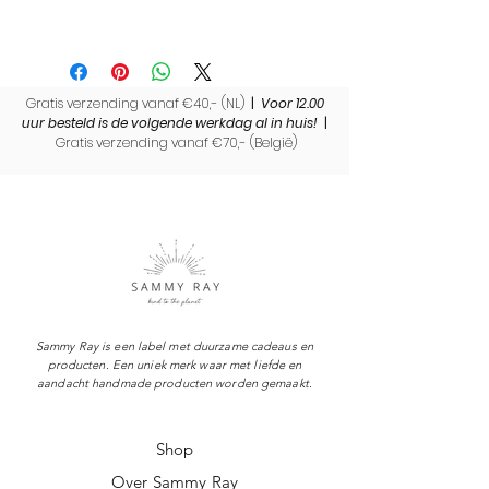
Rijst
Droog bewaren
Meer weten of onze werkwijze?
Niet geschikt voor consumptie en
Bekijk
hier
onze werkwijze.
kinderen
Gratis verzending vanaf €40,- (NL)
|
Voor 12.00
uur besteld is de volgende werkdag al in huis!
|
Gratis verzending vanaf €70,- (
België)
Sammy Ray is een label met duurzame cadeaus en
producten. Een uniek merk waar met liefde en
aandacht handmade producten worden gemaakt.
Shop
Over Sammy Ray