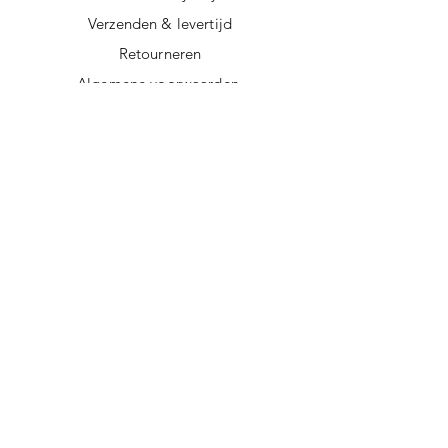
Verzenden & levertijd
Retourneren
Algemene voorwaarden
Privacy policy
FAQ
Digitale giftcard
Nieuwsbrief
Duurzame kerstpakketten
Duurzame cadeaus
Vegan recepten
Afscheidscadeau collega
Duurzaam ondernemen
Duurzame cadeautips
Doorgeef Inpakpapier