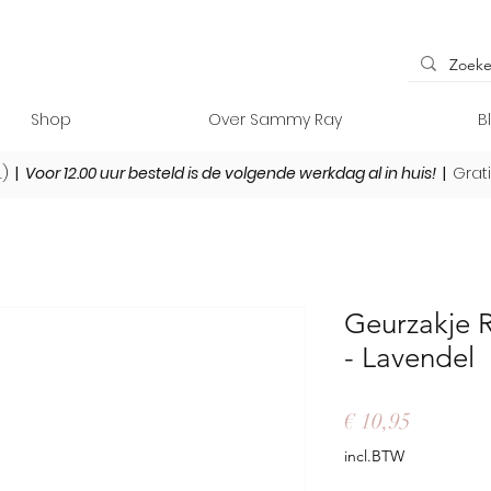
Shop
Over Sammy Ray
B
L)
|
Voor 12.00 uur besteld is de volgende werkdag al in huis!
|
Grat
Geurzakje 
- Lavendel
Prijs
€ 10,95
incl.BTW