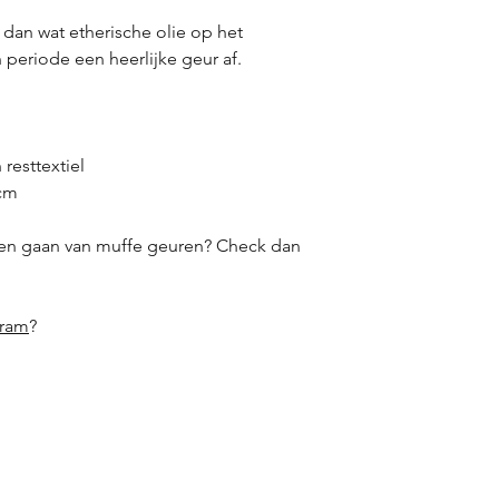
 dan wat etherische olie op het
 periode een heerlijke geur af.
resttextiel
 cm
gen gaan van muffe geuren? Check dan
gram
?