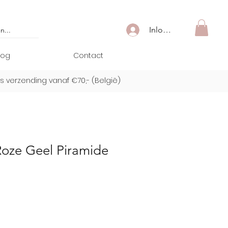
Inloggen
log
Contact
is verzending vanaf €70,- (
België)
Roze Geel Piramide