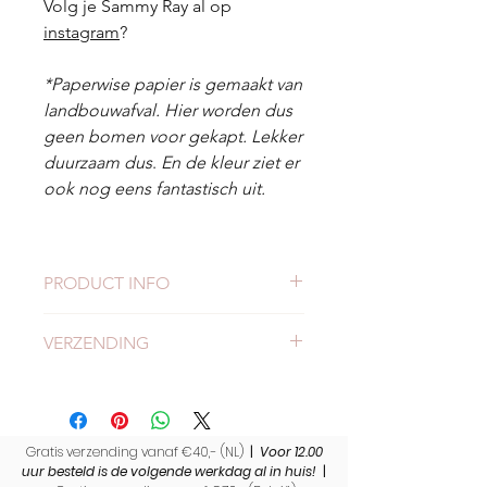
Volg je Sammy Ray al op
instagram
?
*Paperwise papier is gemaakt van
landbouwafval. Hier worden dus
geen bomen voor gekapt. Lekker
duurzaam dus
.
En de kleur ziet er
ook nog eens fantastisch uit.
PRODUCT INFO
Duurzame ansichtkaart
VERZENDING
Formaat: A6 formaat (14,8 x 10,5
cm)
Check
hier
alles over verzend- en
Set van 4 kaarten
levertijden.
Hoge kwaliteit, gedrukt op
gerecycled 295 grams papier.
Gratis verzending vanaf €40,- (NL)
|
Voor 12.00
Dubbelzijdig gedrukt.
uur besteld is de volgende werkdag al in huis!
|