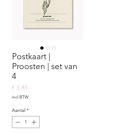
Postkaart |
Proosten | set van
4
Prijs
€ 5,95
incl.BTW
Aantal
*