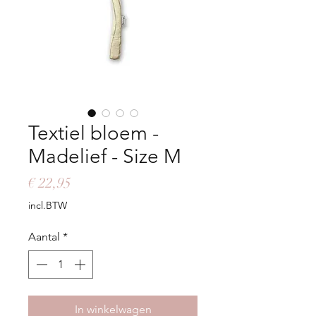
Textiel bloem -
Madelief - Size M
Prijs
€ 22,95
incl.BTW
Aantal
*
In winkelwagen