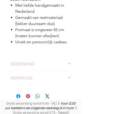
Met liefde handgemaakt in
Nederland
Gemaakt van restmateriaal
(lekker duurzaam dus)
Formaat is ongeveer 42 cm
(maten kunnen afwijken)
Uniek en persoonlijk cadeau
VERZENDING
Check
hier
alles over verzending en
WERKWIJZE
levertijden.
Meer weten of onze werkwijze?
Bekijk
hier
onze werkwijze.
Gratis verzending vanaf €40,- (NL)
|
Voor 12.00
uur besteld is de volgende werkdag al in huis!
|
Gratis verzending vanaf €70,- (
België)