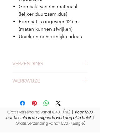
Gemaakt van restmateriaal
(lekker duurzaam dus)
Formaat is ongeveer 42 cm
(maten kunnen afwijken)
Uniek en persoonlijk cadeau
VERZENDING
Check
hier
alles over verzending en
WERKWIJZE
levertijden.
Meer weten of onze werkwijze?
Bekijk
hier
onze werkwijze.
Gratis verzending vanaf €40,- (NL)
|
Voor 12.00
uur besteld is de volgende werkdag al in huis!
|
Gratis verzending vanaf €70,- (
België)