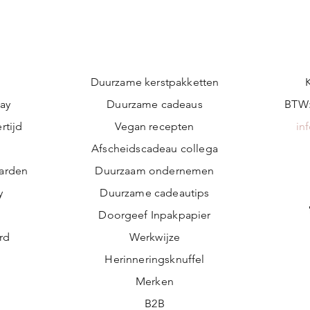
Duurzame kerstpakketten
ay
Duurzame cadeaus
BTW:
rtijd
Vegan recepten
in
n
Afscheidscadeau collega
arden
Duurzaam ondernemen
y
Duurzame cadeautips
Doorgeef Inpakpapier
ard
Werkwijze
Herinneringsknuffel
Merken
B2B