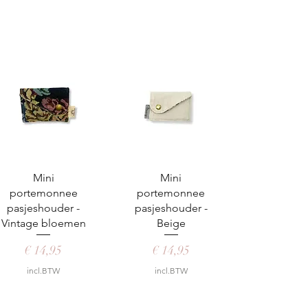
Snel overzicht
Snel overzicht
Mini
Mini
portemonnee
portemonnee
pasjeshouder -
pasjeshouder -
Vintage bloemen
Beige
Prijs
Prijs
€ 14,95
€ 14,95
incl.BTW
incl.BTW