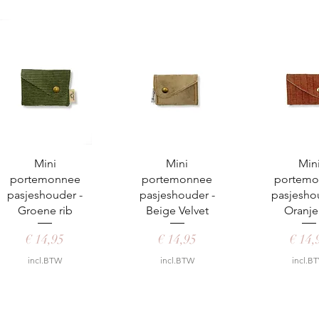
Snel overzicht
Snel overzicht
Snel over
Mini
Mini
Min
portemonnee
portemonnee
portemo
pasjeshouder -
pasjeshouder -
pasjesho
Groene rib
Beige Velvet
Oranje
Prijs
Prijs
Prijs
€ 14,95
€ 14,95
€ 14,
incl.BTW
incl.BTW
incl.B