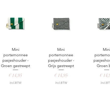
Snel overzicht
Snel overzicht
Snel over
Mini
Mini
Min
portemonnee
portemonnee
portemo
pasjeshouder -
pasjeshouder -
pasjesho
Groen gestreept
Grijs gestreept
Groen 
Prijs
Prijs
Prijs
€ 14,95
€ 14,95
€ 14,
incl.BTW
incl.BTW
incl.B