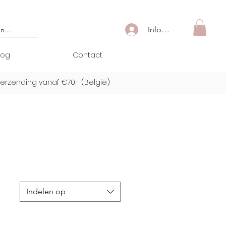
Inloggen
log
Contact
verzending vanaf €70,- (
België)
Indelen op