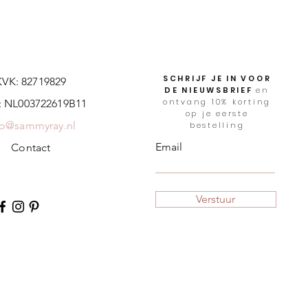
SCHRIJF JE IN VOOR
KVK: 82719829
DE NIEUWSBRIEF
en
ontvang 10% korting
 NL003722619B11
op je eerste
fo@sammyray.nl
bestelling
Email
Contact
Verstuur