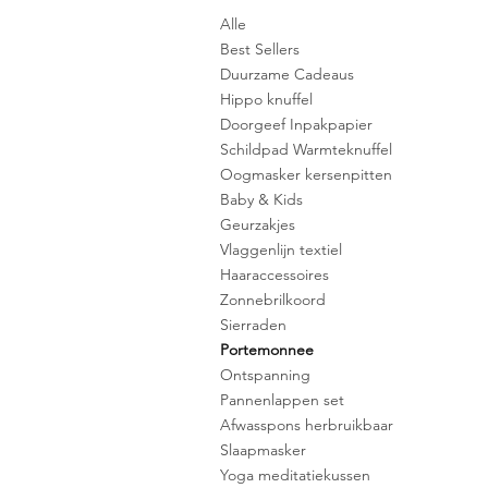
Alle
Best Sellers
Duurzame Cadeaus
Hippo knuffel
Doorgeef Inpakpapier
Schildpad Warmteknuffel
Oogmasker kersenpitten
Baby & Kids
Geurzakjes
Vlaggenlijn textiel
Haaraccessoires
Zonnebrilkoord
Sierraden
Portemonnee
Ontspanning
Pannenlappen set
Afwasspons herbruikbaar
Slaapmasker
Yoga meditatiekussen