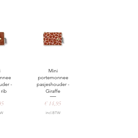
zicht
Snel overzicht
i
Mini
nnee
portemonnee
uder -
pasjeshouder -
 rib
Giraffe
Prijs
95
€ 14,95
TW
incl.BTW