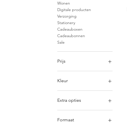
Wonen
Digitale producten
Verzorging
Stationery
Cadeauboxen
Cadeaubonnen
Sale
Prijs
€ 1
€ 100
Kleur
Extra opties
Handgeschreven kaartje
Handgeschreven kaartje &
Formaat
Logo op kerstpakket