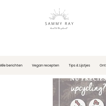
Alle berichten
Vegan recepten
Tips & Lijstjes
Ont
Duurzame Cadeau's
Sammy Ray
Interieur & A