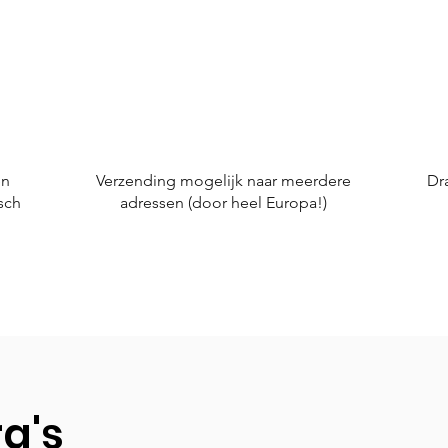
en
Verzending mogelijk naar meerdere
Dr
sch
adressen (door heel Europa!)
ra's