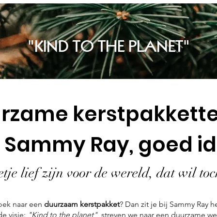
"KIND TO THE PLANET"
rzame kerstpakkett
 Sammy Ray, goed id
tje lief zijn voor de wereld, dat wil to
zoek naar een
duurzaam kerstpakket
? Dan zit je bij Sammy Ray 
e visie:
"Kind to the planet"
, streven we naar een duurzame wer