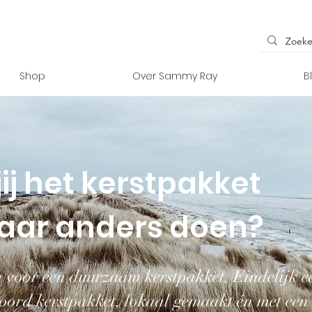
Shop
Over Sammy Ray
B
jij het kerstpakket
 jaar anders doen?
 voor een duurzaam kerstpakket. Eindelijk e
oord kerstpakket, lokaal gemaakt én met een