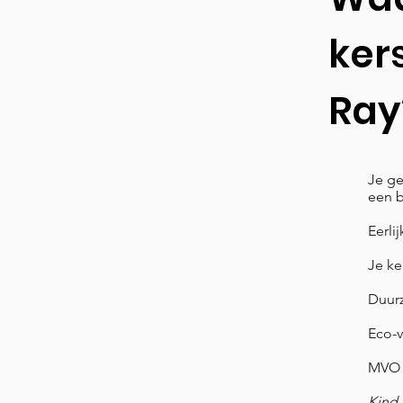
ker
Ray
Je ge
een 
Eerli
Je ke
Duurz
Eco-v
MVO 
Kind 