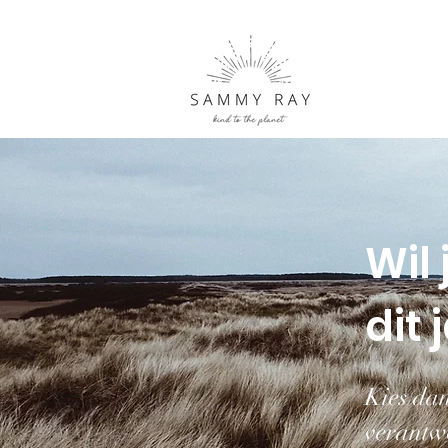
Wil 
dit
Kies dan
verantw