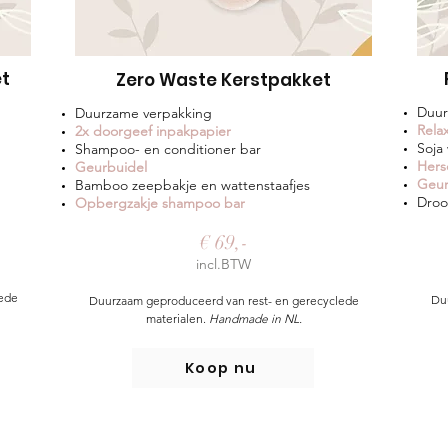
et
Zero Waste Kerstpakket
Duur
Duurzame verpakking
Rela
2x doorgeef inpakpapier
Soja
Shampoo- en conditioner bar
Hers
Geurbuidel
Geur
Bamboo zeepbakje en wattenstaafjes
Droo
Opbergzakje shampoo bar
€ 69,-
incl.BTW
ede
Du
Duurzaam geproduceerd van rest- en gerecyclede
materialen.
Handmade in NL.
Koop nu