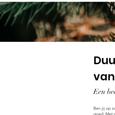
Duu
van
Een bee
Ben jij op 
goed. Met d