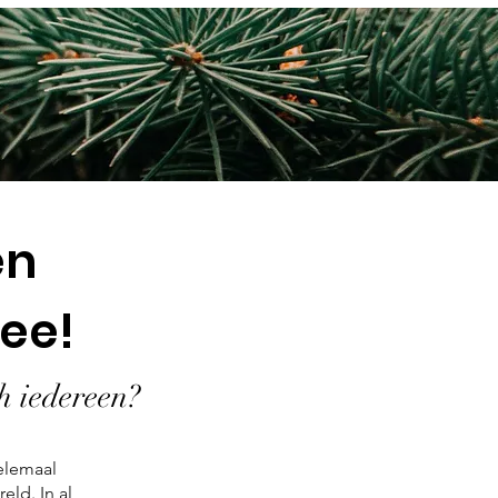
en
ee!
ch iedereen?
helemaal
eld. In al