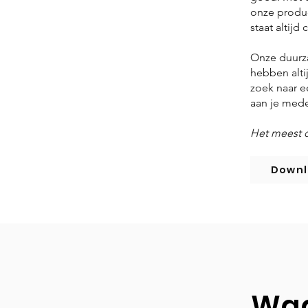
onze produc
staat altijd 
Onze duurza
hebben alti
zoek naar 
aan je mede
Het meest 
Downl
Waa