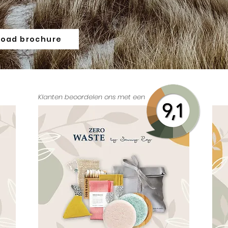
.
oad brochure
Klanten beoordelen ons met een