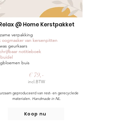
Relax @ Home Kerstpakket
zame verpakking
x oogmasker van kersenpitten
 was geurkaars
chrijfbaar notitieboek
buidel
gbloemen buis
€ 79,-
incl.BTW
urzaam geproduceerd van rest- en gerecyclede
materialen.
Handmade in NL.
Koop nu