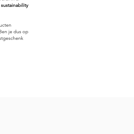
,
sustainability
ucten
 Ben je dus op
stgeschenk