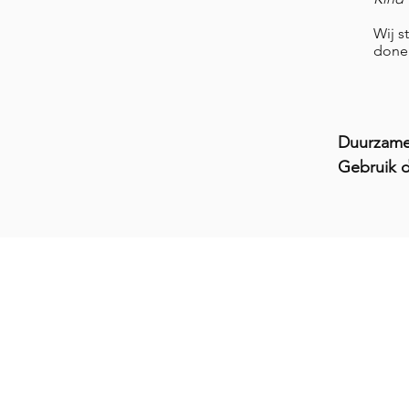
Wij 
doner
Duurzame 
Gebruik d