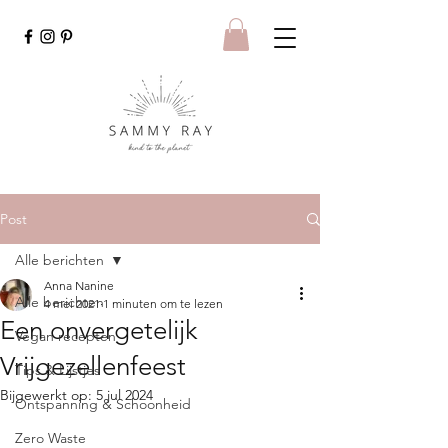
Post
Alle berichten
Anna Nanine
Alle berichten
4 mei 2021
1 minuten om te lezen
Een onvergetelijk
Vegan recepten
Vrijgezellenfeest
Tips & Lijstjes
Bijgewerkt op:
5 jul 2024
Ontspanning & Schoonheid
Zero Waste