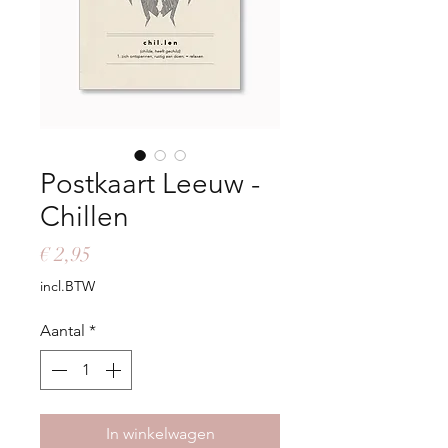
Postkaart Leeuw -
Chillen
Prijs
€ 2,95
incl.BTW
Aantal
*
In winkelwagen