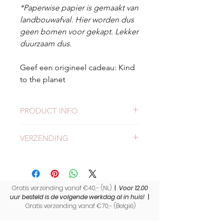
*Paperwise papier is gemaakt van
landbouwafval. Hier worden dus
geen bomen voor gekapt. Lekker
duurzaam dus.
Geef een origineel cadeau: Kind
to the planet
PRODUCT INFO
Duurzame ansichtkaart
VERZENDING
Formaat: A6 formaat (14,8 x 10,5
cm)
Check
hier
alles over verzending en
1 kaart, incl. passende envelop.
levertijden.
Hoge kwaliteit, gedrukt op
gerecycled 295 grams papier.
Gratis verzending vanaf €40,- (NL)
|
Voor 12.00
Dubbelzijdig gedrukt.
uur besteld is de volgende werkdag al in huis!
|
Gratis verzending vanaf €70,- (
België)