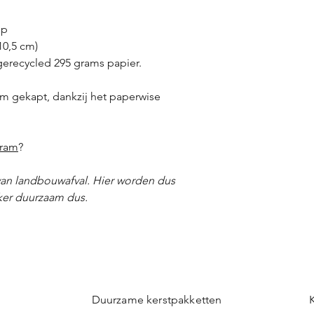
lop
10,5 cm)
gerecycled 295 grams papier.
m gekapt, dankzij het paperwise
gram
?
van landbouwafval. Hier worden dus
ker duurzaam dus.
Duurzame kerstpakketten