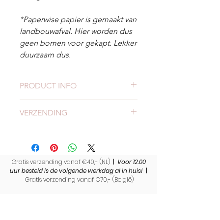
*Paperwise papier is gemaakt van
landbouwafval. Hier worden dus
geen bomen voor gekapt. Lekker
duurzaam dus.
PRODUCT INFO
Duurzame ansichtkaart
VERZENDING
Formaat: A6 formaat (14,8 x 10,5
cm)
Check
hier
alles over verzending en
1 kaart, incl. passende envelop.
levertijden.
Hoge kwaliteit, gedrukt op
gerecycled 295 grams papier.
Gratis verzending vanaf €40,- (NL)
|
Voor 12.00
Dubbelzijdig gedrukt.
uur besteld is de volgende werkdag al in huis!
|
Gratis verzending vanaf €70,- (
België)