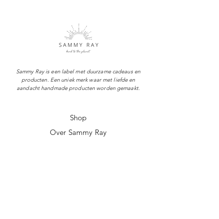
Sammy Ray is een label met duurzame cadeaus en
producten. Een uniek merk waar met liefde en
aandacht handmade producten worden gemaakt.
Shop
Over Sammy Ray
Verzenden & levertijd
Retourneren
Algemene voorwaarden
Privacy policy
FAQ