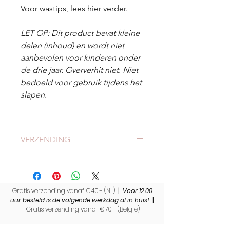
Voor wastips, lees
hier
verder.
LET OP: Dit product bevat kleine
delen (inhoud) en wordt niet
aanbevolen voor kinderen onder
de drie jaar. Oververhit niet. Niet
bedoeld voor gebruik tijdens het
slapen.
VERZENDING
Check
hier
alles over verzending en
levertijden.
Gratis verzending vanaf €40,- (NL)
|
Voor 12.00
uur besteld is de volgende werkdag al in huis!
|
Gratis verzending vanaf €70,- (
België)