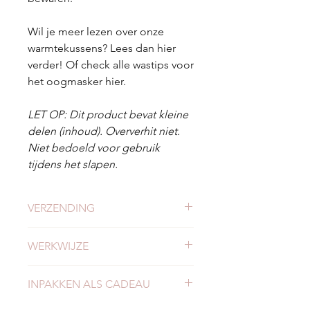
Wil je meer lezen over onze
warmtekussens? Lees dan hier
verder! Of check alle wastips voor
het oogmasker hier.
LET OP: Dit product bevat kleine
delen (inhoud). Oververhit niet.
Niet bedoeld voor gebruik
tijdens het slapen.
VERZENDING
Check
hier
alles over verzending en
WERKWIJZE
levertijden.
Meer weten of onze werkwijze?
INPAKKEN ALS CADEAU
Bekijk
hier
onze werkwijze.