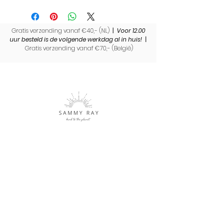
Wil je dit product laten inpakken als
cadeau? Bekijk dan
hier
onze tijdelijke
eco vriendelijke inpak actie!
Gratis verzending vanaf €40,- (NL)
|
Voor 12.00
uur besteld is de volgende werkdag al in huis!
|
Gratis verzending vanaf €70,- (
België)
Sammy Ray is een label met duurzame cadeaus en
producten. Een uniek merk waar met liefde en
aandacht handmade producten worden gemaakt.
Shop
Over Sammy Ray
Verzenden & levertijd