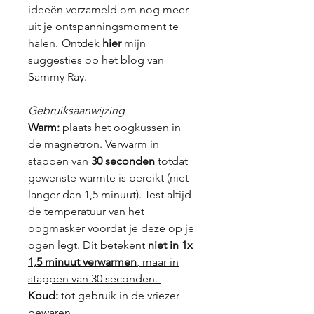
ideeën verzameld om nog meer
uit je ontspanningsmoment te
halen.
Ontdek
hier
mijn
suggesties op het blog van
Sammy Ray.
Gebruiksaanwijzing
Warm:
plaats het oogkussen in
de magnetron. Verwarm in
stappen van
30 seconden
totdat
gewenste warmte is bereikt (niet
langer dan 1,5 minuut). Test altijd
de temperatuur van het
oogmasker voordat je deze op je
ogen legt.
Dit betekent
niet in 1x
1,5 minuut verwarmen
, maar in
stappen van 30 seconden.
Koud:
tot gebruik in de vriezer
bewaren.