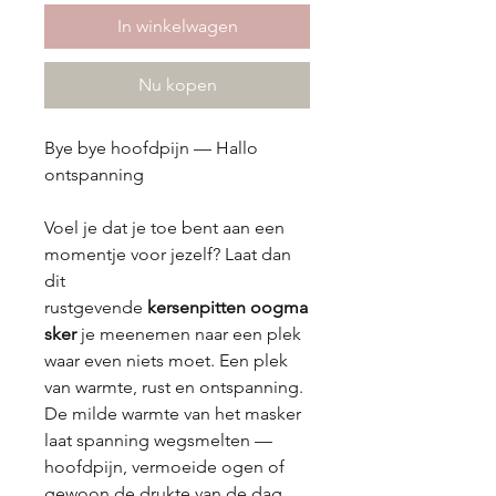
In winkelwagen
Nu kopen
Bye bye hoofdpijn — Hallo
ontspanning
Voel je dat je toe bent aan een
momentje voor jezelf? Laat dan
dit
rustgevende
kersenpitten
oogma
sker
je meenemen naar een plek
waar even niets moet. Een plek
van warmte, rust en ontspanning.
De milde warmte van het masker
laat spanning wegsmelten —
hoofdpijn, vermoeide ogen of
gewoon de drukte van de dag