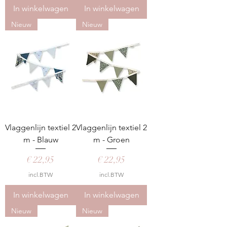
In winkelwagen
In winkelwagen
Nieuw
Nieuw
Vlaggenlijn textiel 2
Vlaggenlijn textiel 2
m - Blauw
m - Groen
Prijs
Prijs
€ 22,95
€ 22,95
incl.BTW
incl.BTW
In winkelwagen
In winkelwagen
Nieuw
Nieuw