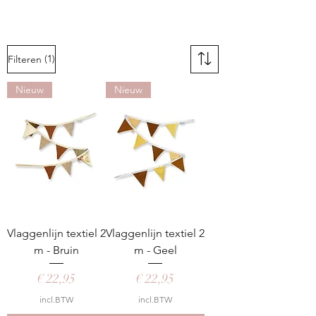
(1)
Filteren
Nieuw
Nieuw
Vlaggenlijn textiel 2
Vlaggenlijn textiel 2
m - Bruin
m - Geel
Prijs
Prijs
€ 22,95
€ 22,95
incl.BTW
incl.BTW