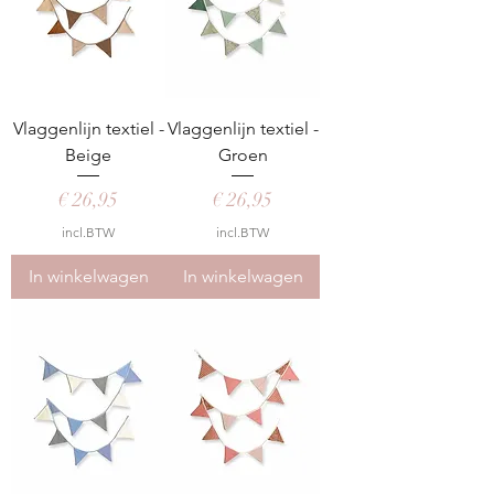
Vlaggenlijn textiel -
Vlaggenlijn textiel -
Beige
Groen
Prijs
Prijs
€ 26,95
€ 26,95
incl.BTW
incl.BTW
In winkelwagen
In winkelwagen