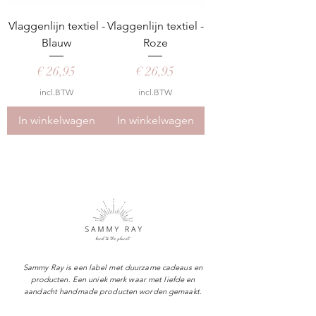
Vlaggenlijn textiel -
Vlaggenlijn textiel -
Blauw
Roze
Prijs
Prijs
€ 26,95
€ 26,95
incl.BTW
incl.BTW
In winkelwagen
In winkelwagen
Sammy Ray is een label met duurzame cadeaus en
producten. Een uniek merk waar met liefde en
aandacht handmade producten worden gemaakt.