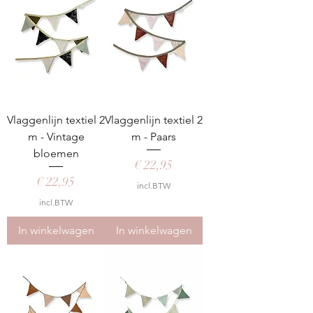
Vlaggenlijn textiel 2
Vlaggenlijn textiel 2
m - Vintage
m - Paars
bloemen
Prijs
€ 22,95
Prijs
€ 22,95
incl.BTW
incl.BTW
In winkelwagen
In winkelwagen