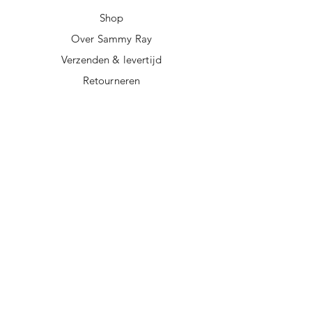
Shop
Over Sammy Ray
Verzenden & levertijd
Retourneren
Algemene voorwaarden
Privacy policy
FAQ
Digitale giftcard
Nieuwsbrief
Duurzame kerstpakketten
Duurzame cadeaus
Vegan recepten
Afscheidscadeau collega
Duurzaam ondernemen