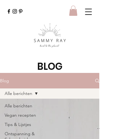
BLOG
Blog
Alle berichten
Alle berichten
Vegan recepten
Tips & Lijstjes
Ontspanning &