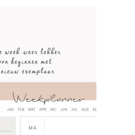
werkplek, je woonkamer of slaapkamer is.
Met...