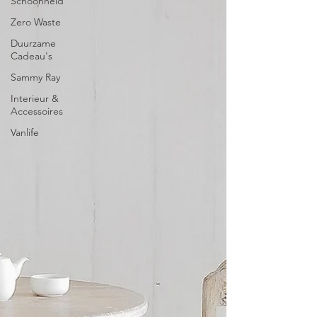
Schoonheid
Zero Waste
Duurzame
Cadeau's
Sammy Ray
Interieur &
Accessoires
Vanlife