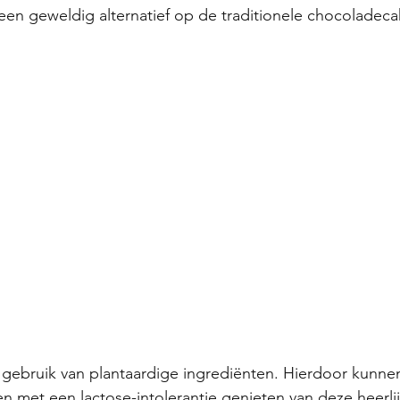
en geweldig alternatief op de traditionele chocoladeca
k gebruik van plantaardige ingrediënten. Hierdoor kunne
n met een lactose-intolerantie genieten van deze heerlijk