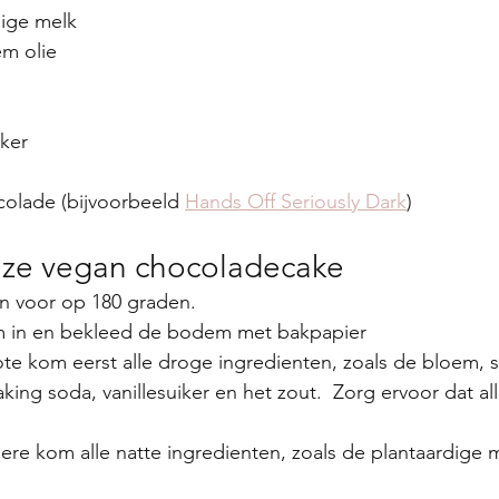
dige melk
m olie
iker
colade (bijvoorbeeld 
Hands Off Seriously Dark
)
jze vegan chocoladecake
n voor op 180 graden.
m in en bekleed de bodem met bakpapier
e kom eerst alle droge ingredienten, zoals de bloem, su
ing soda, vanillesuiker en het zout.  Zorg ervoor dat al
re kom alle natte ingredienten, zoals de plantaardige m