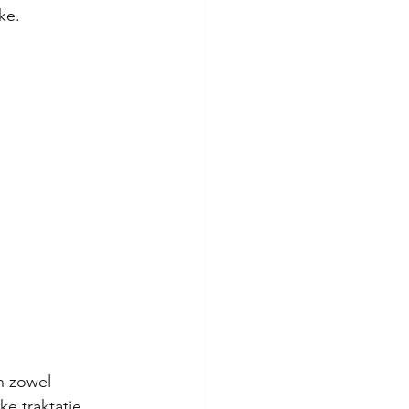
ke.
n zowel 
e traktatie. 