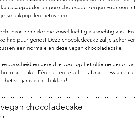
ijke cacaopoeder en pure cholocade zorgen voor een in
je smaakpupillen betoveren.
zocht naar een cake die zowel luchtig als vochtig was. En
ke hap puur genot! Deze chocoladecake zal je zeker ver
l tussen een normale en deze vegan chocoladecake.
tevoorscheid en bereid je voor op het ultieme genot va
chocoladecake. Eén hap en je zult je afvragen waarom je
r het veganistische bakken!
 vegan chocoladecake
oem