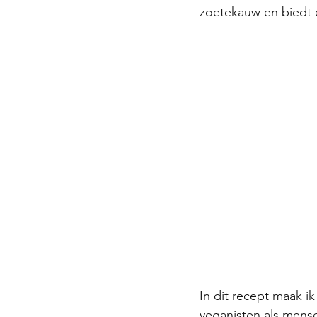
zoetekauw en biedt e
In dit recept maak i
veganisten als mense