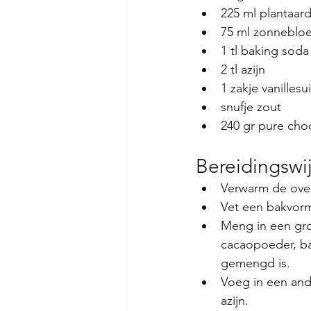
225 ml plantaar
75 ml zonnebloe
1 tl baking soda
2 tl azijn
1 zakje vanillesu
snufje zout
240 gr pure cho
Bereidingswi
Verwarm de ove
Vet een bakvor
Meng in een grot
cacaopoeder, bak
gemengd is.
Voeg in een ande
azijn.