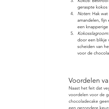
Kokos
: Bestroo
geraspte kokos 
Noten
: Hak wat
amandelen, fijn 
een knapperige 
Kokosslagroom
door een blikje 
scheiden van he
voor de chocol
Voordelen v
Naast het feit dat ve
voordelen voor de ge
chocoladecake geen c
een gezondere keuze