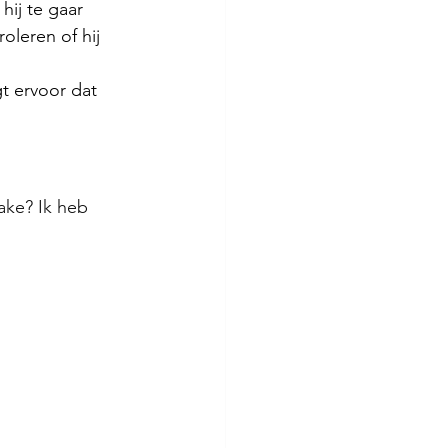
ij te gaar 
leren of hij 
t ervoor dat 
.
ake? Ik heb 