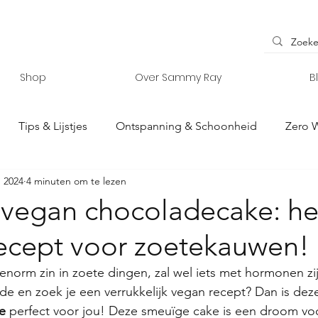
Shop
Over Sammy Ray
B
Tips & Lijstjes
Ontspanning & Schoonheid
Zero 
n 2024
4 minuten om te lezen
y Ray
Interieur & Accessoires
Vanlife
e vegan chocoladecake: he
recept voor zoetekauwen!
norm zin in zoete dingen, zal wel iets met hormonen zijn 
ade en zoek je een verrukkelijk vegan recept? Dan is dez
e
 perfect voor jou! Deze smeuïge cake is een droom voo