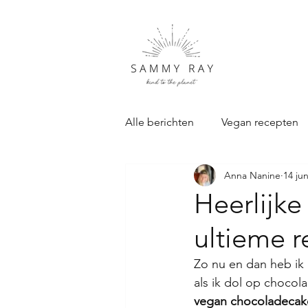
Alle berichten
Vegan recepten
Anna Nanine
14 ju
Duurzame Cadeau's
Samm
Heerlijk
ultieme 
Zo nu en dan heb ik e
als ik dol op chocol
vegan chocoladecak