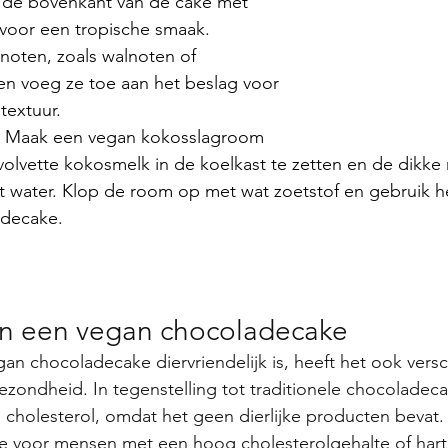
i de bovenkant van de cake met 
voor een tropische smaak.
 noten, zoals walnoten of 
en voeg ze toe aan het beslag voor 
textuur.
: Maak een vegan kokosslagroom 
volvette kokosmelk in de koelkast te zetten en de dikke
t water. Klop de room op met wat zoetstof en gebruik he
adecake.
an een vegan chocoladecake
gan chocoladecake diervriendelijk is, heeft het ook versc
zondheid. In tegenstelling tot traditionele chocoladec
holesterol, omdat het geen dierlijke producten bevat. 
 voor mensen met een hoog cholesterolgehalte of har