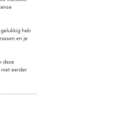
tense 
 gelukkig heb 
rassen en je 
n deze 
 niet eerder 