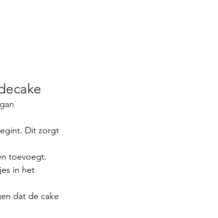
adecake
egan 
gint. Dit zorgt 
n toevoegt. 
es in het 
gen dat de cake 