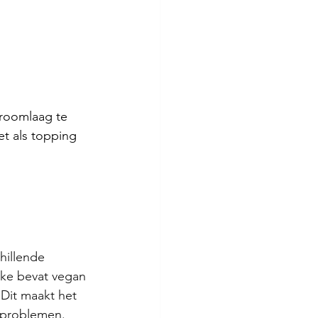
 roomlaag te 
t als topping 
hillende 
ake bevat vegan 
Dit maakt het 
tproblemen.