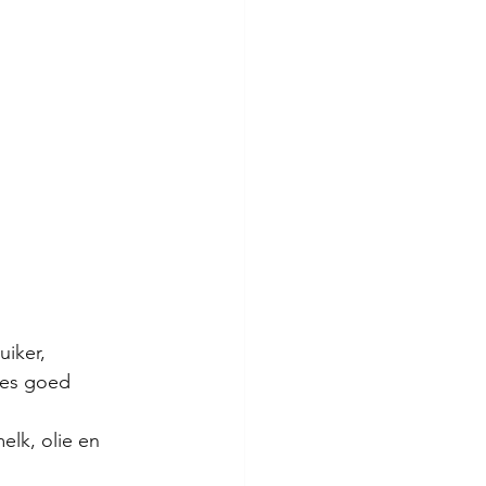
iker, 
les goed 
elk, olie en 