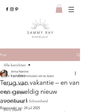
Post
Alle berichten
Anna Nanine
Alle berichten
1 jul 2025
2 minuten om te lezen
Terug van vakantie – en van
Vegan recepten
een geweldig nieuw
Tips & Lijstjes
avontuur!
Ontspanning & Schoonheid
Bijgewerkt op:
24 jul 2025
Zero Waste