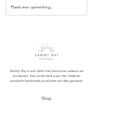
Plaats een opmerking...
Ontspullen, waar begin
Vanlife | Mijn Van
je?
levensstijl
Sammy Ray is een label met duurzame cadeaus en
producten. Een uniek merk waar met liefde en
aandacht handmade producten worden gemaakt.
Shop
Over Sammy Ray
Verzenden & levertijd
Retourneren