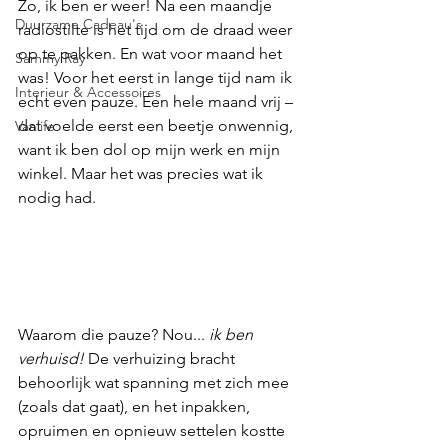
Zo, ik ben er weer! Na een maandje 
Duurzame Cadeau's
radiostilte is het tijd om de draad weer 
op te pakken. En wat voor maand het 
Sammy Ray
was! Voor het eerst in lange tijd nam ik 
Interieur & Accessoires
echt even pauze. Een hele maand vrij – 
dat voelde eerst een beetje onwennig, 
Vanlife
want ik ben dol op mijn werk en mijn 
winkel. Maar het was precies wat ik 
nodig had.
Waarom die pauze? Nou... 
ik ben 
verhuisd!
 De verhuizing bracht 
behoorlijk wat spanning met zich mee 
(zoals dat gaat), en het inpakken, 
opruimen en opnieuw settelen kostte 