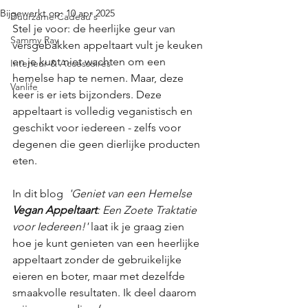
Bijgewerkt op:
10 apr 2025
Duurzame Cadeau's
Stel je voor: de heerlijke geur van 
Sammy Ray
versgebakken appeltaart vult je keuken 
en je kunt niet wachten om een 
Interieur & Accessoires
hemelse hap te nemen. Maar, deze 
Vanlife
keer is er iets bijzonders. Deze 
appeltaart is volledig veganistisch en 
geschikt voor iedereen - zelfs voor 
degenen die geen dierlijke producten 
eten.
In dit blog  
'Geniet van een Hemelse 
Vegan Appeltaart
: Een Zoete Traktatie 
voor Iedereen!'
 laat ik je graag zien 
hoe je kunt genieten van een heerlijke 
appeltaart zonder de gebruikelijke 
eieren en boter, maar met dezelfde 
smaakvolle resultaten. Ik deel daarom 