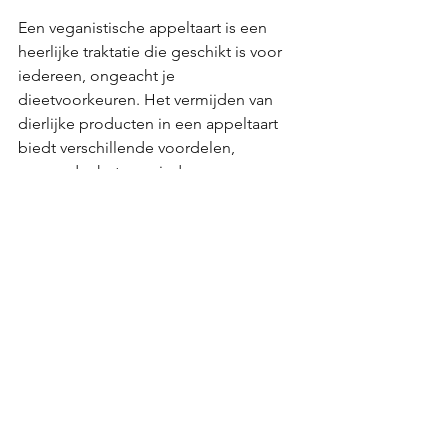
Een veganistische appeltaart is een 
heerlijke traktatie die geschikt is voor 
iedereen, ongeacht je 
dieetvoorkeuren. Het vermijden van 
dierlijke producten in een appeltaart 
biedt verschillende voordelen, 
waaronder het verminderen van 
dierenleed, het bevorderen van een 
gezonde levensstijl en het verminderen 
van de impact op het milieu.
Met behulp van het recept dat ik je heb 
gedeeld en de bijbehorende tips, 
hoop ik dat jij nu zelf aan de slag kan 
met deze heerlijke taart. Wist je dat ik 
regelmatig mijn lievelings 
vegan 
recepten
 deel? Zoals deze heerlijke 
vegan cheesecake
, 
vegan 