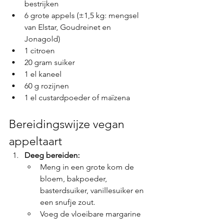
bestrijken
6 grote appels (±1,5 kg: mengsel 
van Elstar, Goudreinet en 
Jonagold)
1 citroen
20 gram suiker
1 el kaneel
60 g rozijnen
1 el custardpoeder of maïzena
Bereidingswijze vegan 
appeltaart
Deeg bereiden:
Meng in een grote kom de 
bloem, bakpoeder, 
basterdsuiker, vanillesuiker en 
een snufje zout.
Voeg de vloeibare margarine 