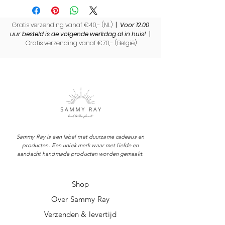
levertijden.
enveloppen.
Hoge kwaliteit, gedrukt op
Gratis verzending vanaf €40,- (NL)
|
Voor 12.00
gerecycled 295 grams papier.
uur besteld is de volgende werkdag al in huis!
|
Dubbelzijdig gedrukt.
Gratis verzending vanaf €70,- (
België)
Sammy Ray is een label met duurzame cadeaus en
producten. Een uniek merk waar met liefde en
aandacht handmade producten worden gemaakt.
Shop
Over Sammy Ray
Verzenden & levertijd