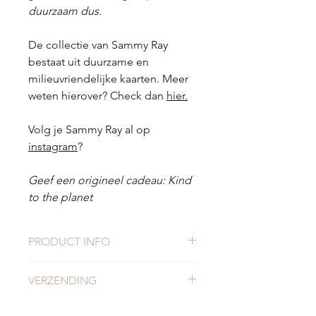
duurzaam dus.
De collectie van Sammy Ray
bestaat uit duurzame en
milieuvriendelijke kaarten. Meer
weten hierover? Check dan
hier.
Volg je Sammy Ray al op
instagram
?
Geef een origineel cadeau: Kind
to the planet
PRODUCT INFO
Duurzame ansichtkaarten
VERZENDING
Formaat: A6 formaat (14,8 x 10,5
cm)
Check
hier
alles over verzending en
4 kaarten, incl. passende