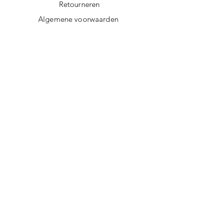
Retourneren
Algemene voorwaarden
Privacy policy
FAQ
Digitale giftcard
Nieuwsbrief
Duurzame kerstpakketten
Duurzame cadeaus
Vegan recepten
Afscheidscadeau collega
Duurzaam ondernemen
Duurzame cadeautips
Doorgeef Inpakpapier
Werkwijze
Herinneringsknuffel