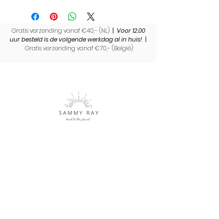
Wist je dat Sammy Ray ook
aan
maatwerk
doet? Speciaal voor jou
gemaakt! Ben je op zoek naar een
Gratis verzending vanaf €40,- (NL)
oogmasker dat écht bij je past? Ik
|
Voor 12.00
uur besteld is de volgende werkdag al in huis!
|
maak het graag op maat voor je.
Gratis verzending vanaf €70,- (
België)
Kies jouw favoriete vulling:
kersenpitten, lavendel & bio tarwe of
lavendel & lijnzaad. Stuur me gerust
een berichtje en ik denk met je mee.
Sammy Ray is een label met duurzame cadeaus en
producten. Een uniek merk waar met liefde en
aandacht handmade producten worden gemaakt.
Shop
Over Sammy Ray
Verzenden & levertijd