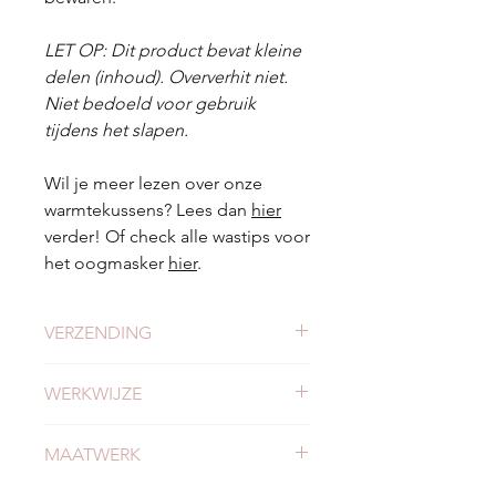
LET OP: Dit product bevat kleine
delen (inhoud). Oververhit niet.
Niet bedoeld voor gebruik
tijdens het slapen.
Wil je meer lezen over onze
warmtekussens? Lees dan
hier
verder! Of check alle wastips voor
het oogmasker
hier
.
VERZENDING
Check
hier
alles over verzending en
WERKWIJZE
levertijden.
Meer weten of onze werkwijze? Bekijk
MAATWERK
hier
onze werkwijze.