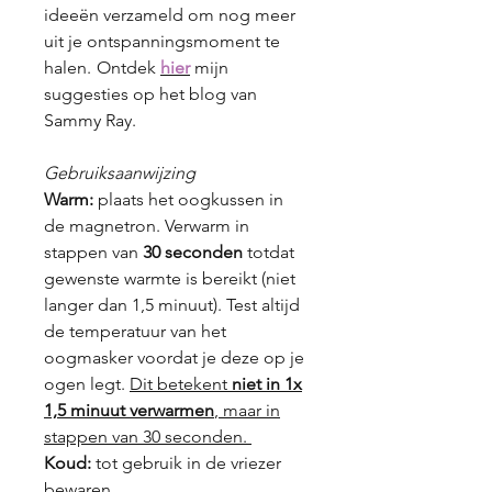
ideeën verzameld om nog meer
uit je ontspanningsmoment te
halen.
Ontdek
hier
mijn
suggesties op het blog van
Sammy Ray.
Gebruiksaanwijzing
Warm:
plaats het oogkussen in
de magnetron. Verwarm in
stappen van
30 seconden
totdat
gewenste warmte is bereikt (niet
langer dan 1,5 minuut). Test altijd
de temperatuur van het
oogmasker voordat je deze op je
ogen legt.
Dit betekent
niet in 1x
1,5 minuut verwarmen
, maar in
stappen van 30 seconden.
Koud:
tot gebruik in de vriezer
bewaren.