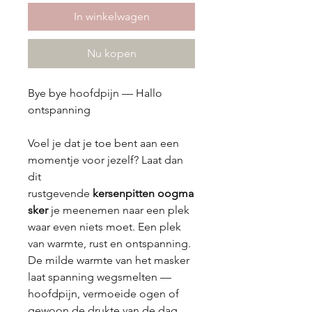
In winkelwagen
Nu kopen
Bye bye hoofdpijn — Hallo
ontspanning
Voel je dat je toe bent aan een
momentje voor jezelf? Laat dan
dit
rustgevende
kersenpitten
oogma
sker
je meenemen naar een plek
waar even niets moet. Een plek
van warmte, rust en ontspanning.
De milde warmte van het masker
laat spanning wegsmelten —
hoofdpijn, vermoeide ogen of
gewoon de drukte van de dag