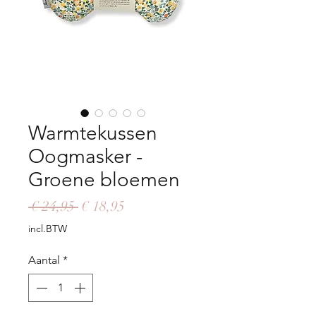
Warmtekussen
Oogmasker -
Groene bloemen
Normale
Verkoopprijs
 € 24,95 
€ 18,95
prijs
incl.BTW
Aantal
*