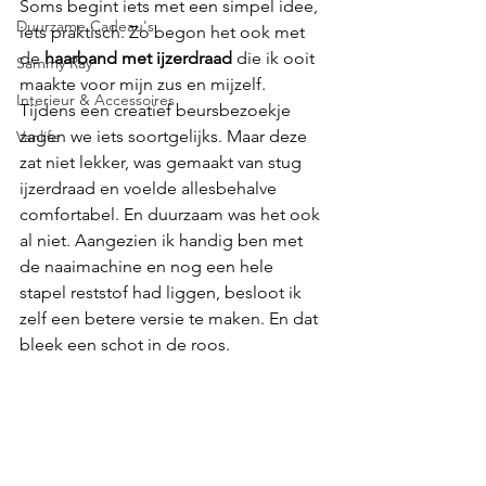
Soms begint iets met een simpel idee, 
Duurzame Cadeau's
iets praktisch. Zo begon het ook met 
de 
haarband met ijzerdraad
 die ik ooit 
Sammy Ray
maakte voor mijn zus en mijzelf. 
Interieur & Accessoires
Tijdens een creatief beursbezoekje 
zagen we iets soortgelijks. Maar deze 
Vanlife
zat niet lekker, was gemaakt van stug 
ijzerdraad en voelde allesbehalve 
comfortabel. En duurzaam was het ook 
al niet. Aangezien ik handig ben met 
de naaimachine en nog een hele 
stapel reststof had liggen, besloot ik 
zelf een betere versie te maken. En dat 
bleek een schot in de roos.