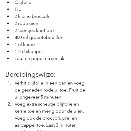
Olijfolie
Prei
2 kleine broccoli
2 rode uien
2 teentjes knoflook
800 ml groentebouillon
1 el kerrie
1 tl chilipeper
zout en peper na smaak
Bereidingswijze:
Verhit olijfolie in een pan en voeg 
de gesneden rode ui toe. Fruit de 
ui ongeveer 5 minuten.
Voeg extra scheutje olijfolie en 
kerrie toe en meng door de uien. 
Voeg ook de broccoli, prei en 
aardappel toe. Laat 3 minuten 