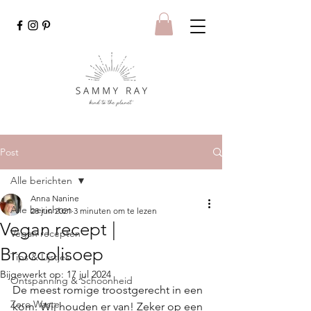
Post
Alle berichten
Anna Nanine
Alle berichten
28 jun 2021
3 minuten om te lezen
Vegan recept |
Vegan recepten
Broccolisoep
Tips & Lijstjes
Bijgewerkt op:
17 jul 2024
Ontspanning & Schoonheid
De meest romige troostgerecht in een 
Zero Waste
kom. Wij houden er van! Zeker op een 