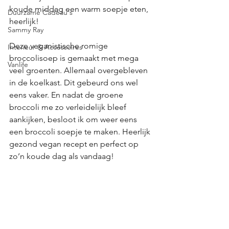
koude middag een warm soepje eten, 
Duurzame Cadeau's
heerlijk!
Sammy Ray
Deze veganistische romige 
Interieur & Accessoires
broccolisoep is gemaakt met mega 
Vanlife
veel groenten. Allemaal overgebleven 
in de koelkast. Dit gebeurd ons wel 
eens vaker. En nadat de groene 
broccoli me zo verleidelijk bleef 
aankijken, besloot ik om weer eens 
een broccoli soepje te maken. Heerlijk 
gezond vegan recept en perfect op 
zo’n koude dag als vandaag!