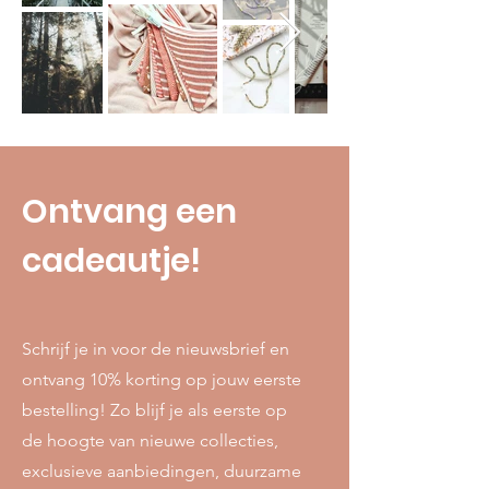
Ontvang een
cadeautje!
Schrijf je in voor de nieuwsbrief en
ontvang 10% korting op jouw eerste
bestelling! Zo blijf je als eerste op
de hoogte van nieuwe collecties,
exclusieve aanbiedingen, duurzame