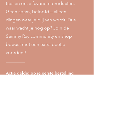
tips én onze favoriete producten.
Geen spam, beloofd – alleen
dingen waar je blij van wordt. Dus
waar wacht je nog op? Join de
Sammy Ray community en shop
bewust met een extra beetje
voordeel!
Actie geldig op je eerste bestelling